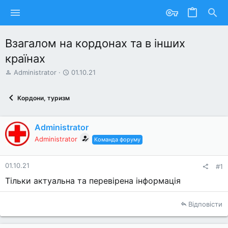
Взагалом на кордонах та в інших
країнах
А
Д
Administrator
01.10.21
в
а
т
т
Кордони, туризм
о
а
р
с
т
т
Administrator
е
в
м
о
Administrator
Команда форуму
и
р
е
н
01.10.21
#1
н
Тільки актуальна та перевірена інформація
я
Відповісти