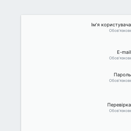
Ім'я користувача
Обов'язков
E-mail
Обов'язков
Пароль
Обов'язков
Перевірка
Обов'язков