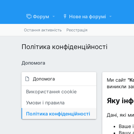
Форум
Нове на форумі
Остання активність
Реєстрація
Політика конфіденційності
Дoпoмoга
Дoпoмoга
Ми сайт
"К
виникли за
Використання cookie
Яку ін
Умови і правила
Політика конфіденційності
Дані, які 
Ваше і
Вашу 