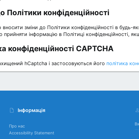
до Політики конфіденційності
вносити зміни до Політики конфіденційності в будь-як
о прийняти інформацію в Політиці конфіденційності, як
ка конфіденційності CAPTCHA
ахищений hCaptcha і застосовуються його
політика кон
Інформація
Вх
Про нас
Accessibility Statement