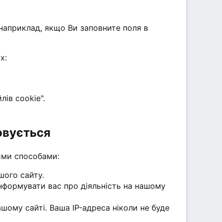
 наприклад, якщо Ви заповните поля в
х:
ів cookie".
овується
ими способами:
шого сайту.
формувати вас про діяльність на нашому
ашому сайті. Ваша IP-адреса ніколи не буде