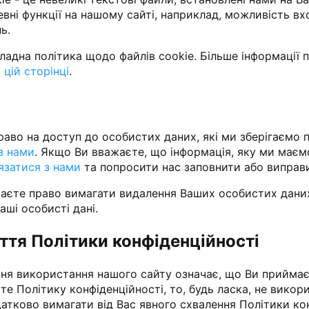
евні функції на нашому сайті, наприклад, можливість в
ь.
кладна політика щодо файлів cookie. Більше інформації п
 цій сторінці
.
раво на доступ до особистих даних, які ми зберігаємо п
 з нами
. Якщо Ви вважаєте, що інформація, яку ми маєм
'язатися з нами
та попросити нас заповнити або виправ
аєте право вимагати видалення Ваших особистих даних
аші особисті дані.
ття Політики конфіденційності
я використання нашого сайту означає, що Ви приймаєт
те Політику конфіденційності, то, будь ласка, не викор
атково вимагати від Вас явного схвалення Політики кон