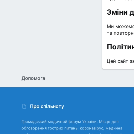
Зміни 
Ми можемо 
та повторн
Політи
Цей сайт з
Дoпoмoга
Про спільноту
Громадський медичний форум України. Місце для
обговорення гострих питань: коронавірус, медична