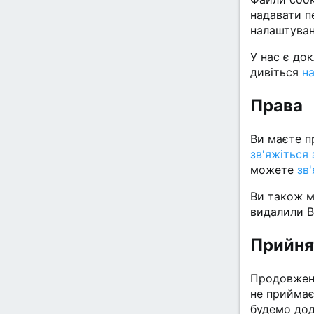
надавати п
налаштуван
У нас є до
дивіться
на
Права
Ви маєте п
зв'яжіться
можете
зв
Ви також м
видалили В
Прийня
Продовженн
не приймає
будемо дод