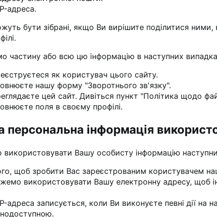
P-адреса.
можуть бути зібрані, якщо Ви вирішите поділитися ними,
ілі.
о частину або всю цю інформацію в наступних випадка
реєструєтеся як користувач цього сайту.
повнюєте нашу форму "Зворотнього зв'язку".
еглядаєте цей сайт. Дивіться пункт "Політика щодо файл
овнюєте поля в своєму профілі.
а персональна інформація використ
 використовувати Вашу особисту інформацію наступн
ого, щоб зробити Вас зареєстрованим користувачем на
жемо використовувати Вашу електронну адресу, щоб ін
P-адреса записується, коли Ви виконуєте певні дії на н
ьнодоступною.