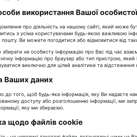
особи використання Вашої особистої
домлення про діяльність на нашому сайті, який може бу
итись з усіма користувачами будь-якою важливою інф
 пошту. Ви можете погодитися або відмовитися від таки
збирати не особисту інформацію про Вас під час взаєм
хнічну інформацію про браузер або тип пристрою, який
уватися виключно для цілей аналітики та відстеження кі
а Ваших даних
о до того, щоб будь-яка інформація, яку Ви надаєте на
ованому доступу або розголошенню інформації, ми запр
формації, яку ми збираємо.
ка щодо файлів cookie
ie - це невеликі текстові файли, встановлені нами на В