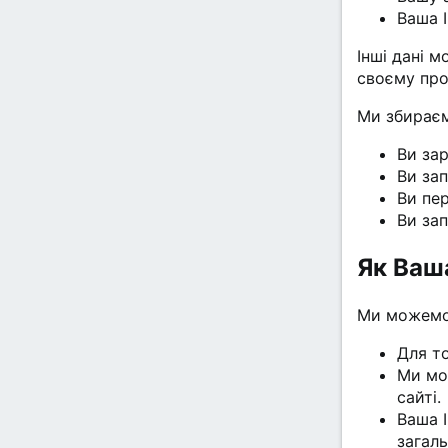
Ваша I
Інші дані 
своєму проф
Ми збираєм
Ви за
Ви за
Ви пер
Ви зап
Як Ваш
Ми можемо
Для т
Ми мо
сайті.
Ваша I
загал