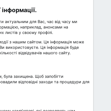
 інформації.
ти актуальним для Вас, час від часу ми
ормацією, наприклад, анонсами на
х листів у своєму профілі.
одії з нашим сайтом. Ця інформація може
 Ви використовуєте. Ця інформація буде
лькості відвідувачів нашого сайту.
м, була захищена. Щоб запобігти
овадили відповідні заходи та процедури для
ашому комп'ютері, які дозволяють нам