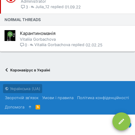
а
Administrator
Julia_12
01.09.22
3
ж
л
NORMAL THREADS
и
в
Карантиноманія
а
Vitaliia Gorbachova
Vitaliia Gorbachova
02.02.25
0
Коронавірус в Україні
Українська (UA)
Зворотній зв'язок
Умови і правила
Політика конфіденційності
Дoпoмoга
R
S
S