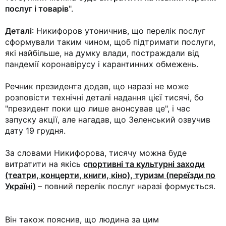
послуг і товарів
".
Деталі
: Никифоров утоничнив, що перелік послуг
сформували таким чином, щоб підтримати послуги,
які найбільше, на думку влади, постраждали від
пандемії коронавірусу і карантинних обмежень.
Речник президента додав, що наразі не може
розповісти технічні деталі надання цієї тисячі, бо
"президент поки що лише анонсував це", і час
запуску акції, але нагадав, що Зеленський озвучив
дату 19 грудня.
За словами Никифорова, тисячу можна буде
витратити на якісь
с
портивні та культурні заходи
(театри, концерти, книги, кіно), туризм (переїзди по
Україні)
– повний перелік послуг наразі формується.
Він також пояснив, що людина за цим