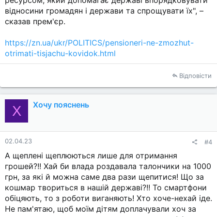
ресурсом, який допомагає державі впорядковувати
відносини громадян і держави та спрощувати їх", –
сказав прем'єр.
https://zn.ua/ukr/POLITICS/pensioneri-ne-zmozhut-
otrimati-tisjachu-kovidok.html
Відповісти
Хочу пояснень
Х
02.04.23
#4
А щеплені щеплюються лише для отримання
грошей?!! Хай би влада роздавала талончики на 1000
грн, за які й можна саме два рази щепитися! Що за
кошмар твориться в нашій державі?!! То смартфони
обіцяють, то з роботи виганяють! Хто хоче-нехай іде.
Не пам'ятаю, щоб моїм дітям доплачували хоч за