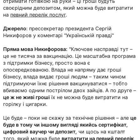
отримати готівкою на руки – ці гроші будуть
своєрідним депозитом, який можна буде витратити
на
певний перелік послуг
.
Джерело
: прессекретар президента Сергій
Никифоров у коментарі "Українській правді"
Пряма мова Никифорова:
"Ключове насправді тут –
це не тисяча за вакцинацію. Це масштабна програма
з підтримки бізнесу, просто вона є
опосередкованою. Влада не напряму дає гроші
бізнесу, влада видає гроші людям – таким чином
підтримуючи їхнє рішення вакцинуватися – тобто
вбиваємо одним пострілом двох зайців. А по друге –
це ж не живі гроші
їх не можна буде витратити на
горілку і цигарки.
Це буде – поки не скажу за технічне рішення – але
це
буде в тому чи іншому вигляді якийсь сертифікат,
цифровий ваучер чи депозит,
чи щось на кшталт
того, який можна буде
витратити на певний перелік