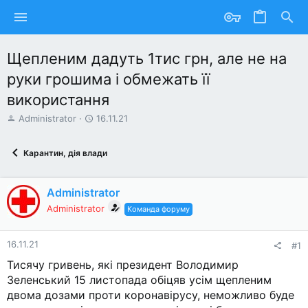
Щепленим дадуть 1тис грн, але не на
руки грошима і обмежать її
використання
А
Д
Administrator
16.11.21
в
а
т
т
Карантин, дія влади
о
а
р
с
т
т
Administrator
е
в
м
о
Administrator
Команда форуму
и
р
е
н
16.11.21
#1
н
Тисячу гривень, які президент Володимир
я
Зеленський 15 листопада обіцяв усім щепленим
двома дозами проти коронавірусу, неможливо буде