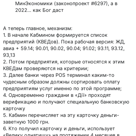
МинЭкономики (законопроект #6297), а в
2022… как Бог даст
А теперь главное, механизм:
1. В начале Кабмином формируется список
предприятий (КВЕДов). Пока рабочая версия: ЖД,
авиа + 59.14; 90.01, 90.02, 90.04; 91.02; 93.11, 93.12,
93,13
2. Потом предприятия, которые относятся к этим
КВЕДам проверяются на критерии;
3. Далее банки через POS терминал каким-то
чудесным образом должны сортировать оплату
предприятиям услуг именно по этой программе;
4. Одновременно граждани в «Дії» проходят
верификацию и получают специальную банковскую
карточку
5. Кабмин перечисляет на эту карточку деньги-
заветную 1000 грн.
6. Кто получил карточку и деньги, использует
«Велику однатищу» на протяжении 4 месяцев в