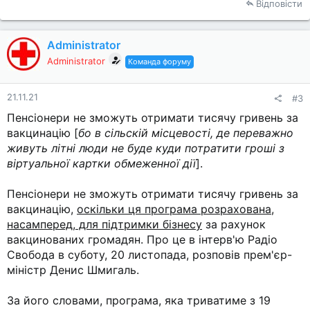
Відповісти
Administrator
Administrator
Команда форуму
21.11.21
#3
Пенсіонери не зможуть отримати тисячу гривень за
вакцинацію [
бо в сільскій місцевості, де переважно
живуть літні люди не буде куди потратити гроші з
віртуальної картки обмеженної дії
].
Пенсіонери не зможуть отримати тисячу гривень за
вакцинацію,
оскільки ця програма розрахована,
насамперед, для підтримки бізнесу
за рахунок
вакцинованих громадян. Про це в інтерв'ю Радіо
Свобода в суботу, 20 листопада, розповів прем'єр-
міністр Денис Шмигаль.
За його словами, програма, яка триватиме з 19