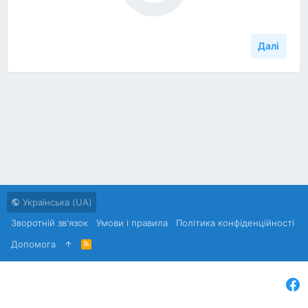
Далі
Українська (UA)
Зворотній зв'язок
Умови і правила
Політика конфіденційності
Дoпoмoга
R
S
S