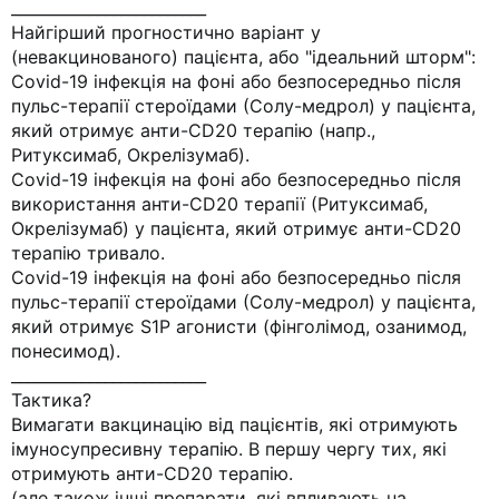
_________________________
Найгірший прогностично варіант у
(невакцинованого) пацієнта, або "ідеальний шторм":
Covid-19 інфекція на фоні або безпосередньо після
пульс-терапії стероїдами (Солу-медрол) у пацієнта,
який отримує анти-CD20 терапію (напр.,
Ритуксимаб, Окрелізумаб).
Covid-19 інфекція на фоні або безпосередньо після
використання анти-CD20 терапії (Ритуксимаб,
Окрелізумаб) у пацієнта, який отримує анти-CD20
терапію тривало.
Covid-19 інфекція на фоні або безпосередньо після
пульс-терапії стероїдами (Солу-медрол) у пацієнта,
який отримує S1P агонисти (фінголімод, озанимод,
понесимод).
_________________________
Тактика?
Вимагати вакцинацію від пацієнтів, які отримують
імуносупресивну терапію. В першу чергу тих, які
отримують анти-CD20 терапію.
(але також інші препарати, які впливають на