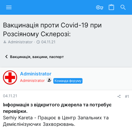
Вакцинація проти Covid-19 при
Розсіяному Склерозі:
А
Д
Administrator
04.11.21
в
а
т
т
Вакцинація, вакцини, паспорт
о
а
р
с
т
т
Administrator
е
в
м
о
Administrator
Команда форуму
и
р
е
н
04.11.21
#1
н
Інформація з відкритого джерела та потребує
я
перевірки.
Serhiy Kareta - Працює в Центр Запальних та
Демієлінізуючих Захворювань.