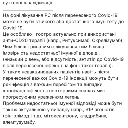
суттєвої інвалідизації.
_________________________
На фоні лікування РС після перенесеного Covid-19
може не бути стійкого або достатнього імунітету до
Covid-19.
Це особливо і гостро актуально при використані
анти-CD20 терапії (напр., Ритуксимаб, Окрелізумаб).
Чим більш тривалим є лікування тим більша
імовірність недостатньої імунної відповіді.
(низький рівень, або відсутність, антитіл до Covid-19
після перенесеної інфекції на фоні такої терапії).
У таких невакцинованих пацієнтів навіть після
перенесеної важкої Covid-19 інфекції можуть бути
ре-інфекція з важким перебігом та випадки
хронізації інфекції з повторними спалахами і
прогресуючим ураженням легень.
Проблема недостатньої імунної відповіді може бути
також актуальною у випадку напр., S1P агоністів
(фінголімод і т.д), мітоксантрону, кладрибину,
алемтузумабу.