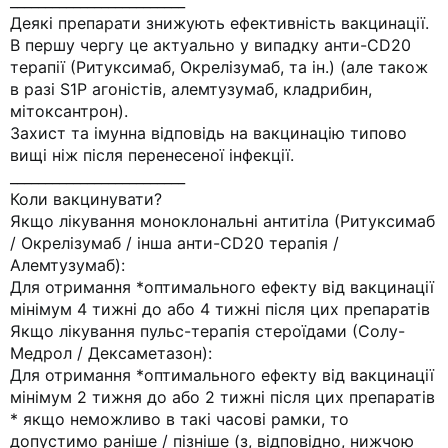
_________________________
Деякі препарати знижують ефективність вакцинації.
В першу чергу це актуально у випадку анти-CD20
терапії (Ритуксимаб, Окрелізумаб, та ін.) (але також
в разі S1P агоністів, алемтузумаб, кладрибин,
мітоксантрон).
Захист та імунна відповідь на вакцинацію типово
вищі ніж після перенесеної інфекції.
_________________________
Коли вакцинувати?
Якщо лікування моноклональні антитіла (Ритуксимаб
/ Окрелізумаб / інша анти-CD20 терапія /
Алемтузумаб):
Для отримання *оптимального ефекту від вакцинації
мінімум 4 тижні до або 4 тижні після цих препаратів
Якщо лікування пульс-терапія стероїдами (Солу-
Медрол / Дексаметазон):
Для отримання *оптимального ефекту від вакцинації
мінімум 2 тижня до або 2 тижні після цих препаратів
* якщо неможливо в такі часові рамки, то
допустимо раніше / пізніше (з, відповідно, нижчою