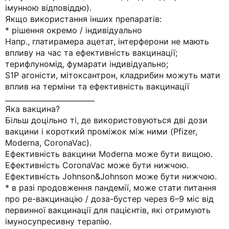
імунною відповіддю).
Якщо використання інших препаратів:
* рішення окремо / індивідуально
Напр., глатирамера ацетат, інтерферони не мають
впливу на час та ефективність вакцинації;
терифлуномід, фумарати індивідуально;
S1P агоністи, мітоксантрон, кладрибин можуть мати
вплив на терміни та ефективність вакцинації
_________________________
Яка вакцина?
Більш доцільно ті, де використовуються дві дози
вакцини і короткий проміжок між ними (Pfizer,
Moderna, CoronaVac).
Ефективність вакцини Moderna може бути вищою.
Ефективність CoronaVac може бути нижчою.
Ефективність Johnson&Johnson може бути нижчою.
* в разі продовження пандемії, може стати питання
про ре-вакцинацію / доза-бустер через 6–9 міс від
первинної вакцинації для пацієнтів, які отримують
імуносупресивну терапію.