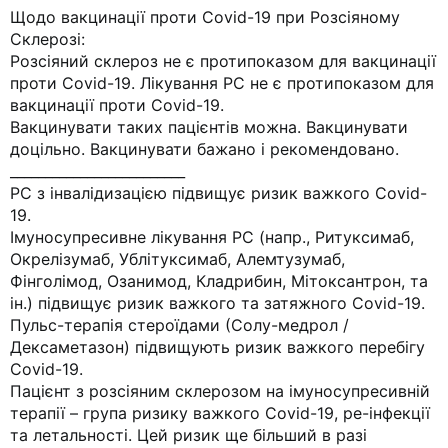
Щодо вакцинації проти Covid-19 при Розсіяному
Склерозі:
Розсіяний склероз не є протипоказом для вакцинації
проти Covid-19. Лікування РС не є протипоказом для
вакцинації проти Covid-19.
Вакцинувати таких пацієнтів можна. Вакцинувати
доцільно. Вакцинувати бажано і рекомендовано.
_________________________
РС з інвалідизацією підвищує ризик важкого Covid-
19.
Імуносупресивне лікування РС (напр., Ритуксимаб,
Окрелізумаб, Ублітуксимаб, Алемтузумаб,
Фінголімод, Озанимод, Кладрибин, Мітоксантрон, та
ін.) підвищує ризик важкого та затяжного Covid-19.
Пульс-терапія стероїдами (Солу-медрол /
Дексаметазон) підвищують ризик важкого перебігу
Covid-19.
Пацієнт з розсіяним склерозом на імуносупресивній
терапії – група ризику важкого Covid-19, ре-інфекції
та летальності. Цей ризик ще більший в разі