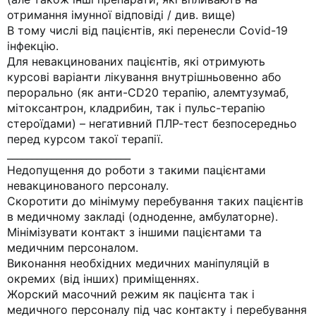
отримання імунної відповіді / див. вище)
В тому числі від пацієнтів, які перенесли Covid-19
інфекцію.
Для невакцинованих пацієнтів, які отримують
курсові варіанти лікування внутрішньовенно або
перорально (як анти-CD20 терапію, алемтузумаб,
мітоксантрон, кладрибин, так і пульс-терапію
стероїдами) – негативний ПЛР-тест безпосередньо
перед курсом такої терапії.
_________________________
Недопущення до роботи з такими пацієнтами
невакцинованого персоналу.
Скоротити до мінімуму перебування таких пацієнтів
в медичному закладі (одноденне, амбулаторне).
Мінімізувати контакт з іншими пацієнтами та
медичним персоналом.
Виконання необхідних медичних маніпуляцій в
окремих (від інших) приміщеннях.
Жорский масочний режим як пацієнта так і
медичного персоналу під час контакту і перебування