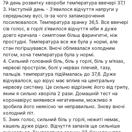
7й день розвитку хвороби температура ввечері 37,1
3. Наступній день - З‘явилося відчуття напруги у
середньому вусі, із-за чого запаморочення
посилювалося. Температура зранку 36,5. Все ввечері
сів голос, в горлі з‘явилося відчуття ніби я дуже
довго кричала - симптоми більш фарингитні, ніж
простудні. Температура все же була у нормі, але
стан погіршувався. Вночі обливалася холодним
потом, хоча температура була у нормі.
4. Сильний головний біль, біль у горлі, біль у м’язах,
нервові простріли, болі у нервах плечей, тазу,
пальців. температура підіймалась до 37,8. Дуже
відчувалося, що вірус має вплив на центральну
нервову систему. Це сильно відрізняє його від грипу,
яким я сильно хворіла 2 рази. Домашній тест на
коронавірус виявився негативним, можливо я
зробила його неякісно чи неправильно. Знову вночі
холодний піт.
5. Зник голос, сильний біль у горлі, нежиті немає,
кашель дуже рідко. Відчуття запахів ще сильніше