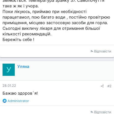
змінюється. Температура зранку 37. Самопочуття
таке ж як і учора.
Поки лікуюсь, приймаю при необхідності
парацетамол, пою багато води , постійно провітрюю
приміщення, місцево застосовую засоби для горла.
Сьогодні викличу лікаря для отримання більшої
кількості рекомендацій.
Бережіть себе !
Відповісти
Уляна
У
28.01.22
#2
Бажаю здоров`я!
Р
Administrator
е
а
Відповісти