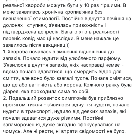
реальної хвороби можуть бути у 10 раз гіршими. В
мене заявилась хронічна кропив‘янка без
визначенної етимології. Постійне відчуття печіння на
долонях і ступнях, з’явилась тривожність і
підтверджена депресія. Багато хто в реальності
переніс ковід має ці наслідки. В мене нажаль це
заявилось після вакцинації)
1. Хвороба почалась з змінення відношення до
запахів. Почало нудити від улюбленого парфюму.
З’явилося відчуття запахів, якіх насправді немає -
вдома почало здаватися, що смердить відро для
сміття, але воно було взагалі пусте. Почала сміятися,
що це або вагітність або корона. Кожного ранку була
діарея, яка проходила сама по собі.
2. Подальший розвиток симптомів був приблизно
протягом тижня - з’явилося відчуття нудоти, почало
нудити в транспорті, нудило від деяких запахів, які
почали здаватися дуже різкими. Постійні
запаморочення, дуже складно сфокусуватися на
чомусь. Але ні рвоти, ні втрати свідомості не було.