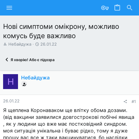
Нові симптоми омікрону, можливо
комусь буде важливо
А
Д
Небайдужа
26.01.22
в
а
т
т
Я хворію! Або є підозра
о
а
р
с
т
т
Небайдужа
е
в
Н
м
о
и
р
е
н
26.01.22
#1
н
Я щеплена Коронаваком ще влітку обома дозами.
я
(від вакцини заявилися довгострокові побічні явища
, як у людини що вже має постковідний синдром.
моя ситуація унікальна і буває рідко, тому я дуже
прошу вас все ж таки вакцинуватися, бо наслідки