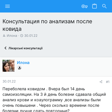
Консультация по анализам после
ковида
А
Д
Илона
30.01.22
в
а
т
т
Лікарські консультації
о
а
р
с
т
т
Илона
е
в
м
о
и
р
е
н
30.01.22
#1
н
Переболела ковидом . Вчера был 14 день
я
самоизоляции. На 3 й день болезни сдавала общий
анализ крови и коаулограмму ,все анализы были
очень повышени . Через сколько времени после
болезни лучше сдать повторные?