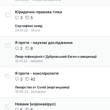
Юридично-правова гілка
3
5
Сертифікат ковід
24.01.22
Shura
Я проти - наукові дослідження
2
8
Лікар-інфекціоніст Дубровський Євген о вакцинаціі
16.01.22
ladybird
Я проти - конспірологія
2
42
Лекарство от Covid (марганцовка)
16.06.23
biohacker
Новини (коронавірус)
5
6