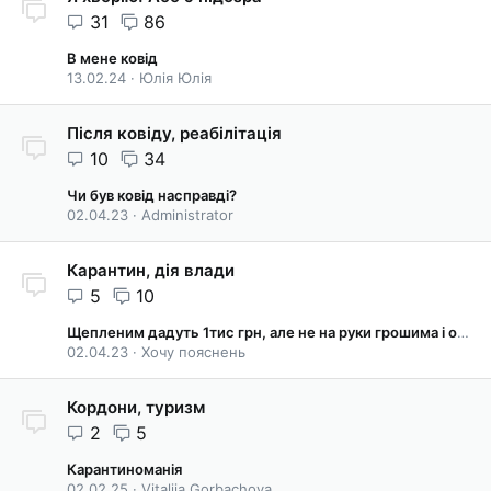
31
86
В мене ковід
13.02.24
Юлія Юлія
Після ковіду, реабілітація
10
34
Чи був ковід насправді?
02.04.23
Administrator
Карантин, дія влади
5
10
Щепленим дадуть 1тис грн, але не на руки грошима і обмежать її використання
02.04.23
Хочу пояснень
Кордони, туризм
2
5
Карантиноманія
02.02.25
Vitaliia Gorbachova