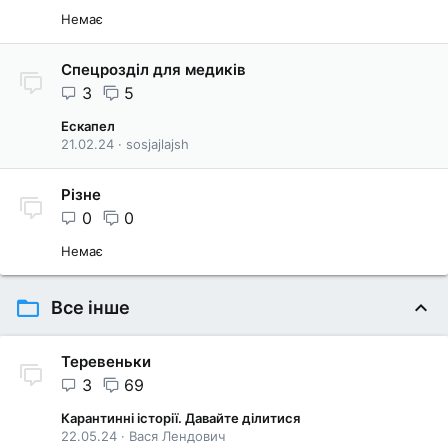
Немає
Спецрозділ для медиків
3
5
Ескапел
21.02.24
sosjajlajsh
Різне
0
0
Немає
Все інше
Теревеньки
3
69
Карантинні історії. Давайте ділитися
22.05.24
Вася Лендович