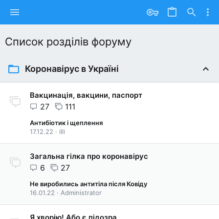
Список розділів форуму
Коронавірус в Україні
Вакцинація, вакцини, паспорт
27
111
Антибіотик і щеплення
17.12.22
illi
Загальна гілка про коронавірус
6
27
Не виробились антитіла після Ковіду
16.01.22
Administrator
Я хворію! Або є підозра