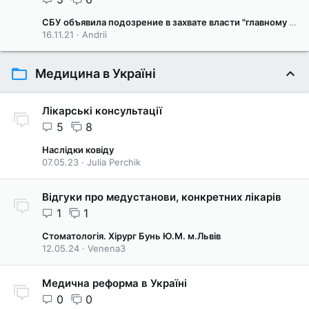
СБУ объявила подозрение в захвате власти "главному антивакцинатору"
16.11.21
Andrii
Медицина в Україні
Лікарські консультації
5
8
Наслідки ковіду
07.05.23
Julia Perchik
Відгуки про медустанови, конкретних лікарів
1
1
Стоматологія. Хірург Бунь Ю.М. м.Львів
12.05.24
Venena3
Медична реформа в Україні
0
0