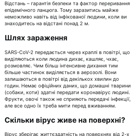
Відстань – гарантія безпеки та фактор переривання
епідемічного ланцюга. Тому заразитись майже
неможливо навіть від інфікованої людини, коли ви
знаходитесь на відстані понад 2 м.
Шлях зараження
SARS-CoV-2 передається через краплі в повітрі, що
виділяються коли людина дихає, кашляє, чхає,
розмовляє. Чим більш інтенсивне дихання тим
більше частинок виділяється в аерозолі. Вони
залишаються в повітрі від декількох хвилин до
годин. Немає офіційних даних, що домашні тварини
(собаки, коти) здатні передати коронавірус людині.
Фрукти, овочі також не сприяють передачі інфекції,
але все одно їх треба мити перед вживанням.
Скільки вірус живе на поверхні?
Вірус зберігає життєздатність на поверхнях від 2-х