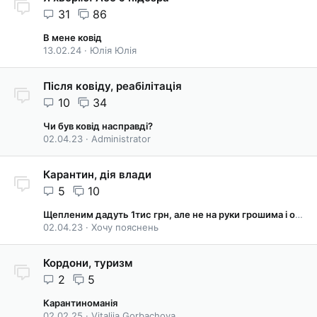
31
86
В мене ковід
13.02.24
Юлія Юлія
Після ковіду, реабілітація
10
34
Чи був ковід насправді?
02.04.23
Administrator
Карантин, дія влади
5
10
Щепленим дадуть 1тис грн, але не на руки грошима і обмежать її використання
02.04.23
Хочу пояснень
Кордони, туризм
2
5
Карантиноманія
02.02.25
Vitaliia Gorbachova