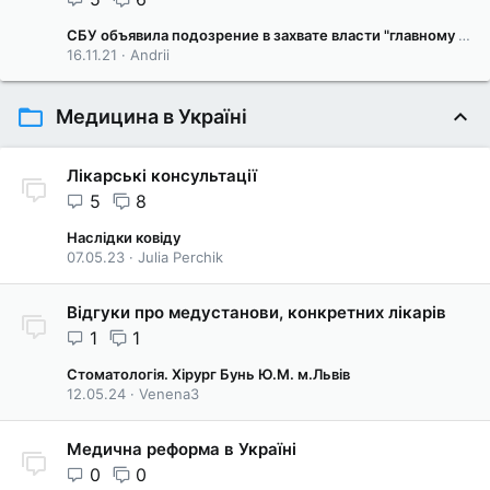
СБУ объявила подозрение в захвате власти "главному антивакцинатору"
16.11.21
Andrii
Медицина в Україні
Лікарські консультації
5
8
Наслідки ковіду
07.05.23
Julia Perchik
Відгуки про медустанови, конкретних лікарів
1
1
Стоматологія. Хірург Бунь Ю.М. м.Львів
12.05.24
Venena3
Медична реформа в Україні
0
0