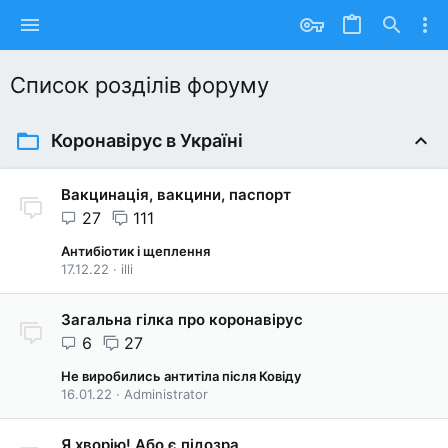
Список розділів форуму
Коронавірус в Україні
Вакцинація, вакцини, паспорт
27
111
Антибіотик і щеплення
17.12.22
illi
Загальна гілка про коронавірус
6
27
Не виробились антитіла після Ковіду
16.01.22
Administrator
Я хворію! Або є підозра