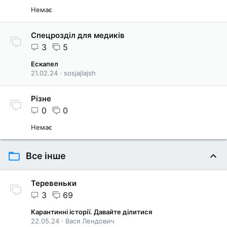
Немає
Спецрозділ для медиків
3
5
Ескапел
21.02.24
sosjajlajsh
Різне
0
0
Немає
Все інше
Теревеньки
3
69
Карантинні історії. Давайте ділитися
22.05.24
Вася Лендович