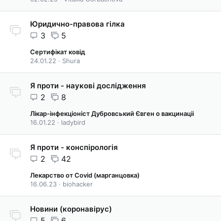
Юридично-правова гілка
3
5
Сертифікат ковід
24.01.22
Shura
Я проти - наукові дослідження
2
8
Лікар-інфекціоніст Дубровський Євген о вакцинаціі
16.01.22
ladybird
Я проти - конспірологія
2
42
Лекарство от Covid (марганцовка)
16.06.23
biohacker
Новини (коронавірус)
5
6