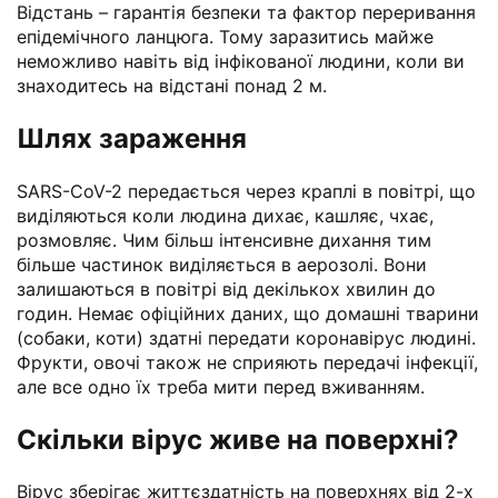
Відстань – гарантія безпеки та фактор переривання
епідемічного ланцюга. Тому заразитись майже
неможливо навіть від інфікованої людини, коли ви
знаходитесь на відстані понад 2 м.
Шлях зараження
SARS-CoV-2 передається через краплі в повітрі, що
виділяються коли людина дихає, кашляє, чхає,
розмовляє. Чим більш інтенсивне дихання тим
більше частинок виділяється в аерозолі. Вони
залишаються в повітрі від декількох хвилин до
годин. Немає офіційних даних, що домашні тварини
(собаки, коти) здатні передати коронавірус людині.
Фрукти, овочі також не сприяють передачі інфекції,
але все одно їх треба мити перед вживанням.
Скільки вірус живе на поверхні?
Вірус зберігає життєздатність на поверхнях від 2-х