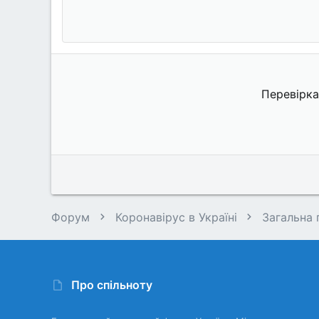
Перевірка
Форум
Коронавірус в Україні
Загальна 
Про спільноту