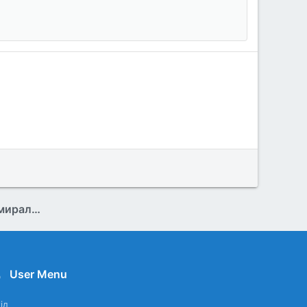
В октябре 2021г ежедневно умирало по 907 человек из-за ковида
User Menu
ід