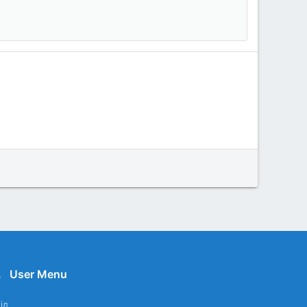
User Menu
ід