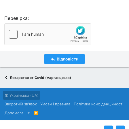
Перевірка
Відповісти
Лекарство от Covid (марганцовка)
Українська (UA)
Зворотній зв'язок
Умови і правила
Політика конфіденційності
Дoпoмoга
R
S
S