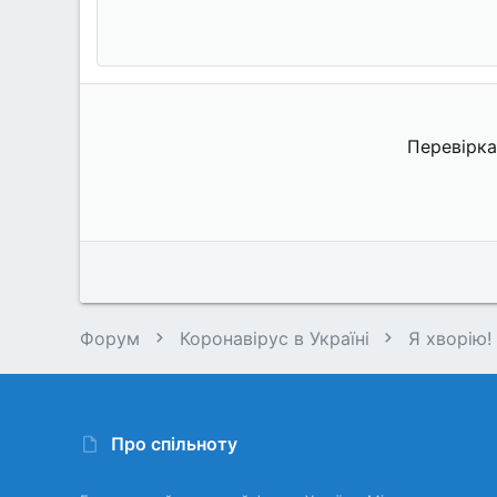
Перевірка
Форум
Коронавірус в Україні
Я хворію!
Про спільноту