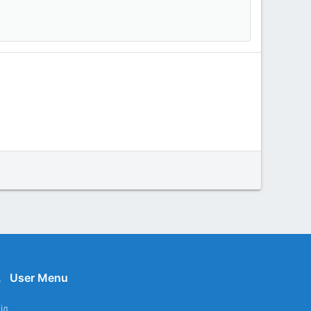
User Menu
ід